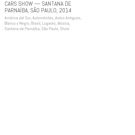
CARS SHOW — SANTANA DE
PARNAÍBA, SÃO PAULO, 2014
América del Sur
,
Automóviles
,
Autos Antiguos
,
Blanco y Negro
,
Brasil
,
Lugares
,
Música
,
Santana de Parnaíba
,
São Paulo
,
Show